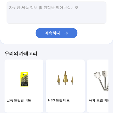
구멍 뚫기 정 비트
환상 커터들
메탈 홈은 봤습니다
계속하다
습식 연마 패드
드라이 폴리싱 패드
우리의 카테고리
콘크리트 연마 패드
세라믹 톱날
다이아몬드 콘크리트 톱날
석재 원형 톱날
금속 드릴링 비트
HSS 드릴 비트
목제 드릴 비트
유리 타일 커터 도구