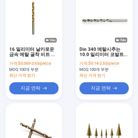
16 밀리미터 날카로운
Din 340 메탈시추는
금속 메탈 굴착 비트 주
10.0 밀리미터 코발트
석 피복고속도강 트위스
장기간 M35 트위스트
가격:
$0.069-3.63/piece
가격:
$0.14-2.53/piece
트
전문가를 물었습니다
MOQ:
100개 부분
MOQ:
100개 부분
최신 가격 받기
최신 가격 받기
지금 연락
지금 연락
집
제품
회사 소개