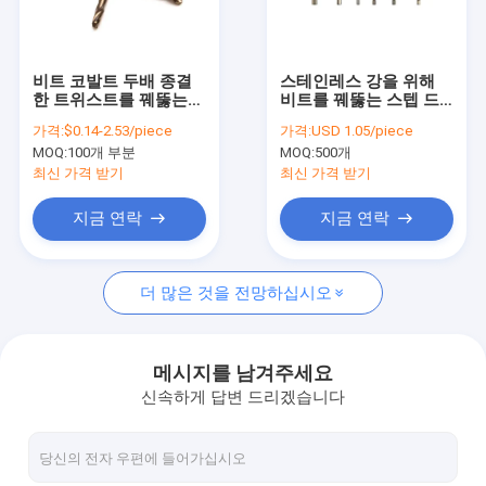
공장 견학
품질 관리
비트 코발트 두배 종결
스테인레스 강을 위해
한 트위스트를 꿰뚫는
비트를 꿰뚫는 스텝 드
문의하기
미터법 왼손 금속
릴 비트 금속
가격:
$0.14-2.53/piece
가격:
USD 1.05/piece
MOQ:
100개 부분
MOQ:
500개
조회를 요청하다
최신 가격 받기
최신 가격 받기
지금 연락
지금 연락
금속 드릴링 비트
더 많은 것을 전망하십시오
HSS 드릴 비트
목제 드릴 비트
메시지를 남겨주세요
신속하게 답변 드리겠습니다
다이어몬드 코어 비트
타일 드릴 비트