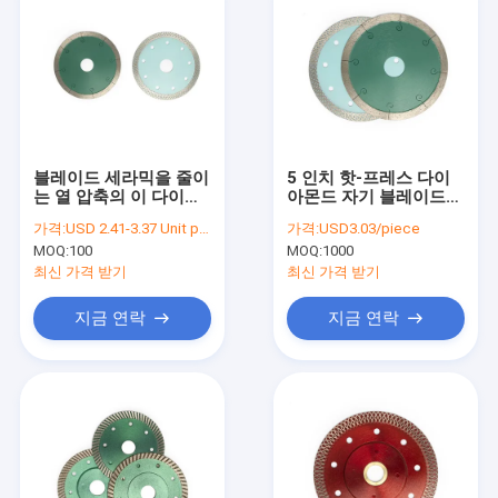
블레이드 세라믹을 줄이
5 인치 핫-프레스 다이
는 열 압축의 이 다이아
아몬드 자기 블레이드
몬드는 원형톱을 위한
세라믹은 블레이드를 봤
가격:
USD 2.41-3.37 Unit price
가격:
USD3.03/piece
블레이드를 봤습니다
습니다
MOQ:
100
MOQ:
1000
최신 가격 받기
최신 가격 받기
지금 연락
지금 연락
홈
상품
회사 소개