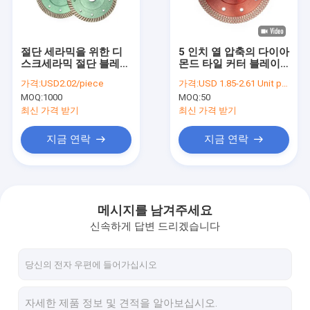
연락처
절단 세라믹을 위한 디
5 인치 열 압축의 다이아
스크세라믹 절단 블레이
몬드 타일 커터 블레이
금속 드릴링 비트
드를 줄이는 125 밀리미
드 세라믹은 블레이드를
가격:
USD2.02/piece
가격:
USD 1.85-2.61 Unit price
터 순환 다이아몬드
봤습니다
MOQ:
1000
MOQ:
50
HSS 드릴 비트
최신 가격 받기
최신 가격 받기
목제 드릴 비트
지금 연락
지금 연락
다이어몬드 코어 비트
타일 드릴 비트
메시지를 남겨주세요
신속하게 답변 드리겠습니다
구멍 뚫기 정 비트
환상 커터들
메탈 홈은 봤습니다